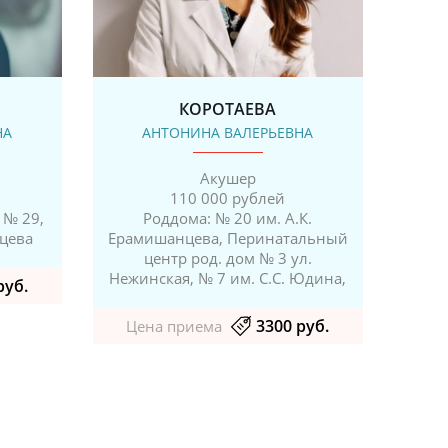
КОРОТАЕВА
НА
АНТОНИНА ВАЛЕРЬЕВНА
Акушер
110 000 рублей
 № 29,
Роддома: № 20 им. А.К.
Род
нцева
Ерамишанцева, Перинатальный
Род.
центр род. дом № 3 ул.
Нежинская, № 7 им. С.С. Юдина,
руб.
Це
3300 руб.
Цена приема