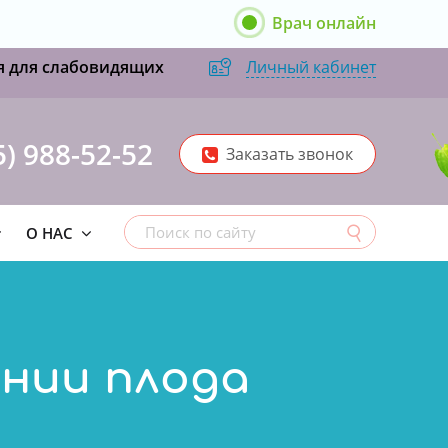
Врач онлайн
я для слабовидящих
Личный кабинет
5) 988-52-52
Заказать звонок
О НАС
нии плода